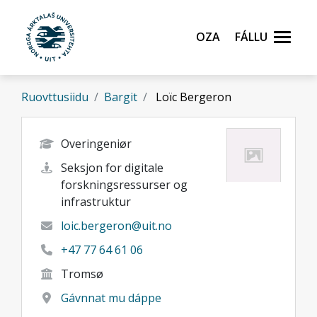
Gå til hovedinnhold
Oza
Fállu
Ruovttusiidu
Bargit
Loïc Bergeron
Overingeniør
Seksjon for digitale
forskningsressurser og
infrastruktur
loic.bergeron@uit.no
+47 77 64 61 06
Tromsø
Gávnnat mu dáppe