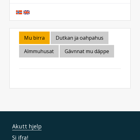
Mu birra
Dutkan ja oahpahus
Almmuhusat
Gávnnat mu dáppe
Akutt hjelp
Si ifra!