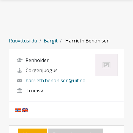
Gå til hovedinnhold
Ruovttusiidu
Bargit
Harrieth Benonisen
Renholder
Čorgenjuogus
harrieth.benonisen@uit.no
Tromsø