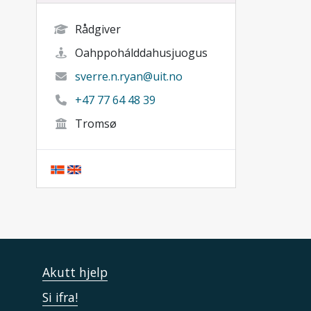
Rådgiver
Oahppohálddahusjuogus
sverre.n.ryan@uit.no
+47 77 64 48 39
Tromsø
Akutt hjelp
Si ifra!