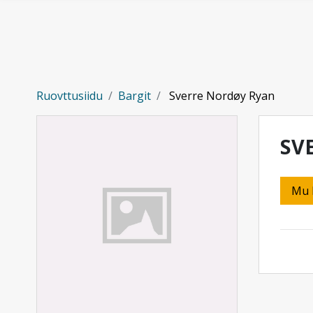
Gå til hovedinnhold
Ruovttusiidu
Bargit
Sverre Nordøy Ryan
SV
Mu 