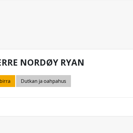
ERRE NORDØY RYAN
birra
Dutkan ja oahpahus