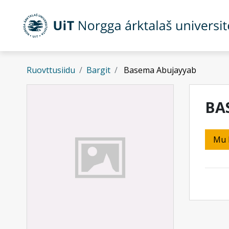
Gå til hovedinnhold
Ruovttusiidu
Bargit
Basema Abujayyab
BA
Mu 