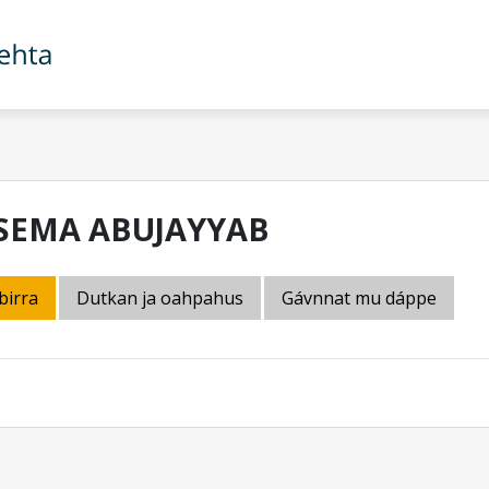
SEMA ABUJAYYAB
birra
Dutkan ja oahpahus
Gávnnat mu dáppe