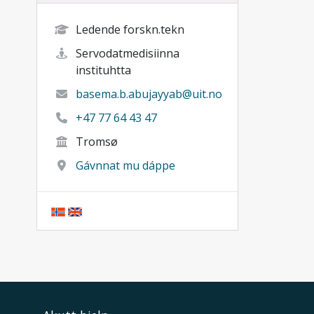
Ledende forskn.tekn
Servodatmedisiinna
instituhtta
basema.b.abujayyab@uit.no
+47 77 64 43 47
Tromsø
Gávnnat mu dáppe