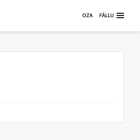
Oza
Fállu