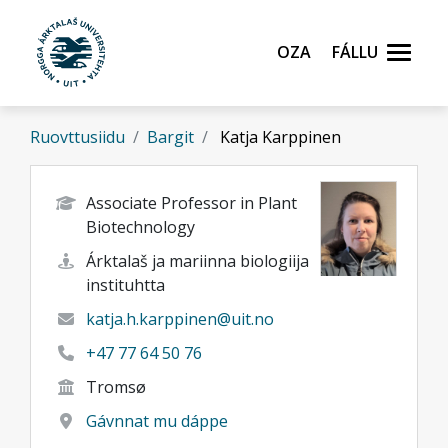
Gå til hovedinnhold
Oza
Fállu
Ruovttusiidu
Bargit
Katja Karppinen
Associate Professor in Plant
Biotechnology
Árktalaš ja mariinna biologiija
instituhtta
katja.h.karppinen@uit.no
+47 77 64 50 76
Tromsø
Gávnnat mu dáppe