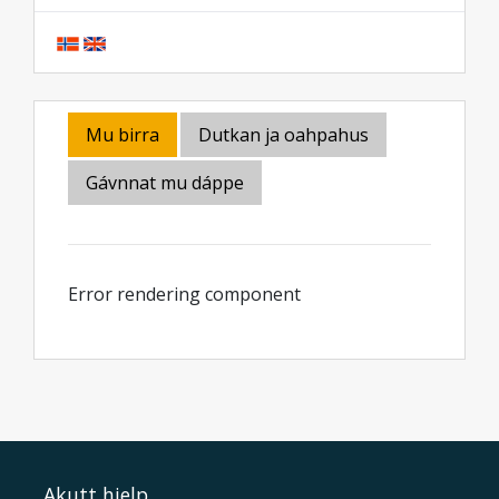
Mu birra
Dutkan ja oahpahus
Gávnnat mu dáppe
Error rendering component
Akutt hjelp