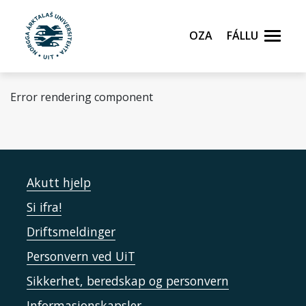
Gå til hovedinnhold
Oza
Fállu
Error rendering component
Akutt hjelp
Si ifra!
Driftsmeldinger
Personvern ved UiT
Sikkerhet, beredskap og personvern
Informasjonskapsler