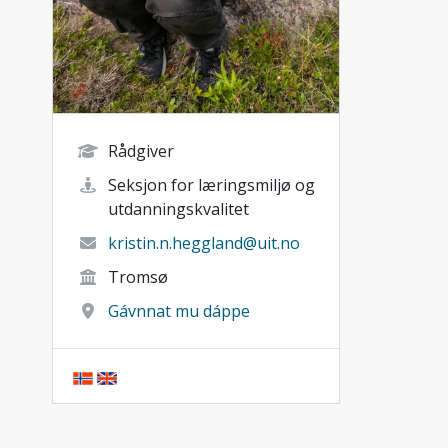
Rådgiver
Seksjon for læringsmiljø og
utdanningskvalitet
kristin.n.heggland@uit.no
Tromsø
Gávnnat mu dáppe