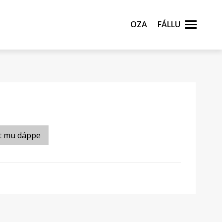
Oza
Fállu
t mu dáppe