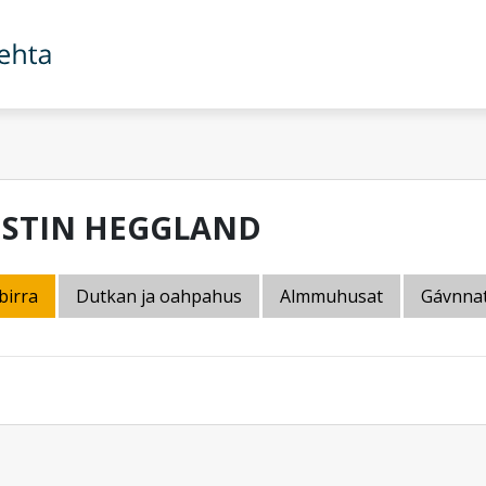
ISTIN HEGGLAND
birra
Dutkan ja oahpahus
Almmuhusat
Gávnna