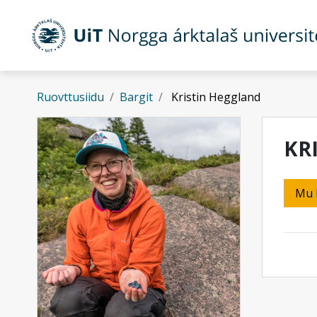
Gå til hovedinnhold
Ruovttusiidu
Bargit
Kristin Heggland
KR
Mu 