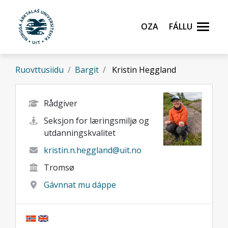
Gå til hovedinnhold
Oza
Fállu
Ruovttusiidu
Bargit
Kristin Heggland
Rådgiver
Seksjon for læringsmiljø og
utdanningskvalitet
kristin.n.heggland@uit.no
Tromsø
Gávnnat mu dáppe