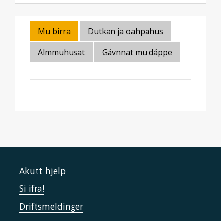
Mu birra
Dutkan ja oahpahus
Almmuhusat
Gávnnat mu dáppe
Akutt hjelp
Si ifra!
Driftsmeldinger