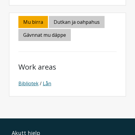
Mu birra
Dutkan ja oahpahus
Gávnnat mu dáppe
Work areas
Bibliotek
/
Lån
Akutt hjelp