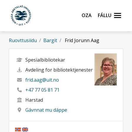
Gå til hovedinnhold
Oza
Fállu
Ruovttusiidu
Bargit
Frid Jorunn Aag
Spesialbibliotekar
Avdeling for bibliotektjenester
frid.aag@uit.no
+47 77 05 81 71
Harstad
Gávnnat mu dáppe