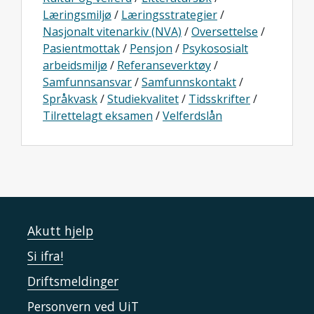
Læringsmiljø
/
Læringsstrategier
/
Nasjonalt vitenarkiv (NVA)
/
Oversettelse
/
Pasientmottak
/
Pensjon
/
Psykososialt
arbeidsmiljø
/
Referanseverktøy
/
Samfunnsansvar
/
Samfunnskontakt
/
Språkvask
/
Studiekvalitet
/
Tidsskrifter
/
Tilrettelagt eksamen
/
Velferdslån
Akutt hjelp
Si ifra!
Driftsmeldinger
Personvern ved UiT