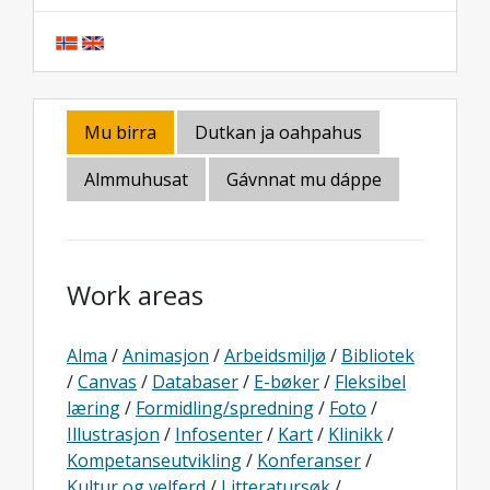
Mu birra
Dutkan ja oahpahus
Almmuhusat
Gávnnat mu dáppe
Work areas
Alma
/
Animasjon
/
Arbeidsmiljø
/
Bibliotek
/
Canvas
/
Databaser
/
E-bøker
/
Fleksibel
læring
/
Formidling/spredning
/
Foto
/
Illustrasjon
/
Infosenter
/
Kart
/
Klinikk
/
Kompetanseutvikling
/
Konferanser
/
Kultur og velferd
/
Litteratursøk
/