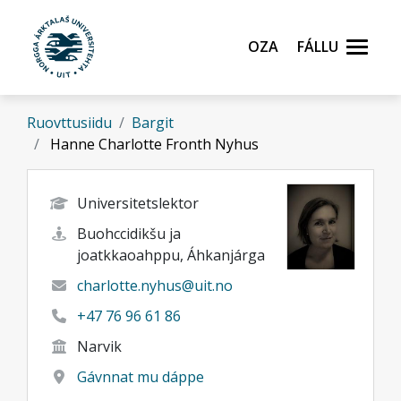
Gå til hovedinnhold
Oza
Fállu
Ruovttusiidu
Bargit
Hanne Charlotte Fronth Nyhus
Universitetslektor
Buohccidikšu ja
joatkkaoahppu, Áhkanjárga
charlotte.nyhus@uit.no
+47 76 96 61 86
Narvik
Gávnnat mu dáppe