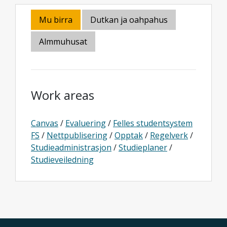
Mu birra
Dutkan ja oahpahus
Almmuhusat
Work areas
Canvas
/
Evaluering
/
Felles studentsystem
FS
/
Nettpublisering
/
Opptak
/
Regelverk
/
Studieadministrasjon
/
Studieplaner
/
Studieveiledning