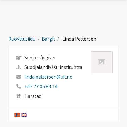
Gå til hovedinnhold
Ruovttusiidu
Bargit
Linda Pettersen
Seniorrådgiver
Suodjalandivššu instituhtta
linda.pettersen@uit.no
+47 77 05 83 14
Harstad