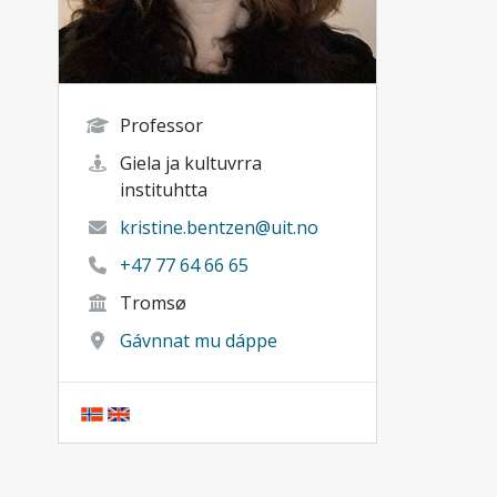
Professor
Giela ja kultuvrra
instituhtta
kristine.bentzen@uit.no
+47 77 64 66 65
Tromsø
Gávnnat mu dáppe