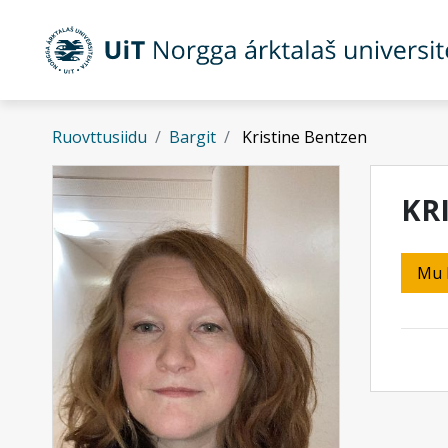
Gå til hovedinnhold
Ruovttusiidu
Bargit
Kristine Bentzen
KR
Mu 