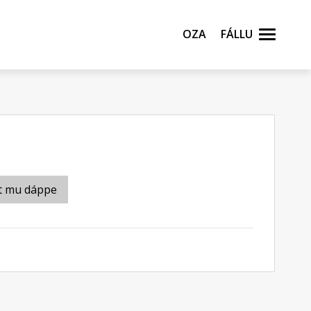
Oza
Fállu
t mu dáppe