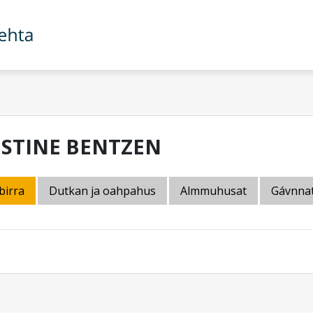
ISTINE BENTZEN
birra
Dutkan ja oahpahus
Almmuhusat
Gávnna