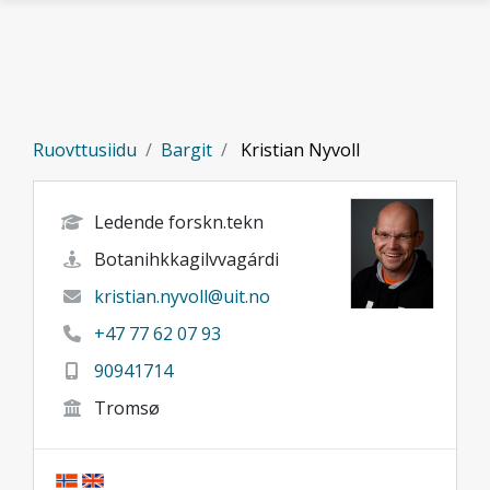
Gå til hovedinnhold
Ruovttusiidu
Bargit
Kristian Nyvoll
Ledende forskn.tekn
Botanihkkagilvvagárdi
kristian.nyvoll@uit.no
+47 77 62 07 93
90941714
Tromsø