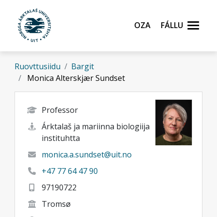
Gå til hovedinnhold
Oza
Fállu
Ruovttusiidu
Bargit
Monica Alterskjær Sundset
Professor
Árktalaš ja mariinna biologiija
instituhtta
monica.a.sundset@uit.no
+47 77 64 47 90
97190722
Tromsø