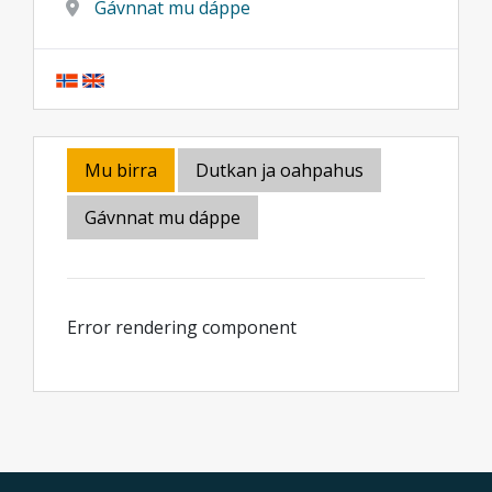
Gávnnat mu dáppe
Mu birra
Dutkan ja oahpahus
Gávnnat mu dáppe
Error rendering component