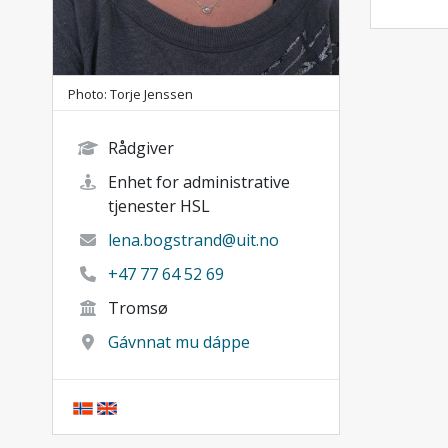
Photo: Torje Jenssen
Rådgiver
Enhet for administrative
tjenester HSL
lena.bogstrand@uit.no
+47 77 64 52 69
Tromsø
Gávnnat mu dáppe