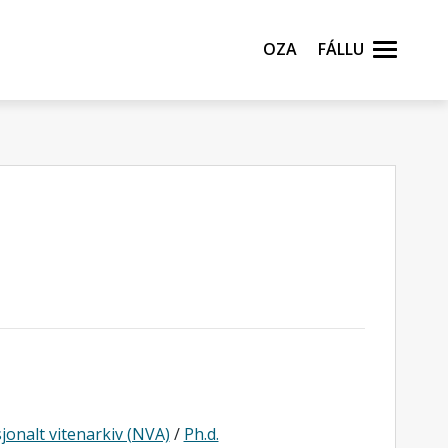
Oza
Fállu
jonalt vitenarkiv (NVA)
/
Ph.d.