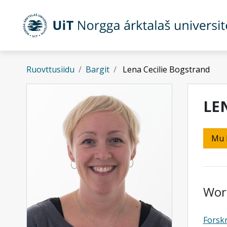
Gå til hovedinnhold
Ruovttusiidu
Bargit
Lena Cecilie Bogstrand
LE
Mu 
Wor
Forsk