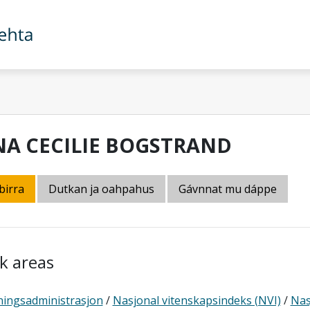
NA CECILIE BOGSTRAND
birra
Dutkan ja oahpahus
Gávnnat mu dáppe
k areas
ningsadministrasjon
/
Nasjonal vitenskapsindeks (NVI)
/
Nas