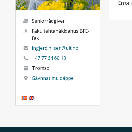
Error
Seniorrådgiver
Fakultehtahálddahus BFE-
fak
ingjerd.nilsen@uit.no
+47 77 64 60 18
Tromsø
Gávnnat mu dáppe