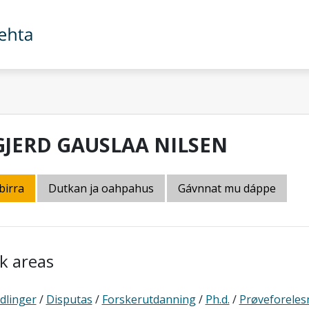
GJERD GAUSLAA NILSEN
birra
Dutkan ja oahpahus
Gávnnat mu dáppe
k areas
dlinger
/
Disputas
/
Forskerutdanning
/
Ph.d.
/
Prøveforeles