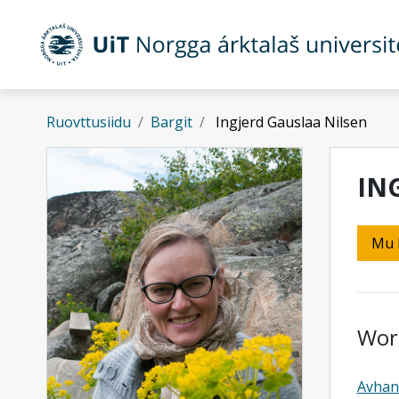
Gå til hovedinnhold
Ruovttusiidu
Bargit
Ingjerd Gauslaa Nilsen
IN
Mu 
Wor
Avhan