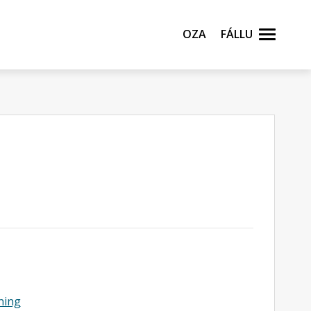
Oza
Fállu
ning