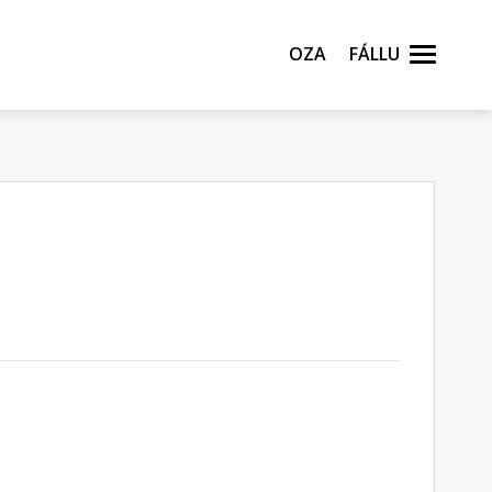
Oza
Fállu