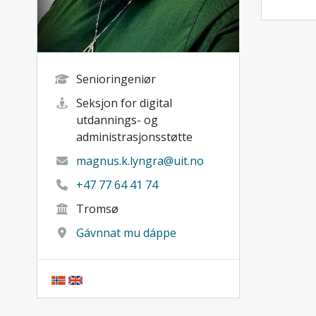
Senioringeniør
Seksjon for digital
utdannings- og
administrasjonsstøtte
magnus.k.lyngra@uit.no
+47 77 64 41 74
Tromsø
Gávnnat mu dáppe