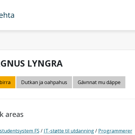
GNUS LYNGRA
birra
Dutkan ja oahpahus
Gávnnat mu dáppe
k areas
 studentsystem FS
/
IT-støtte til utdanning
/
Programmerer