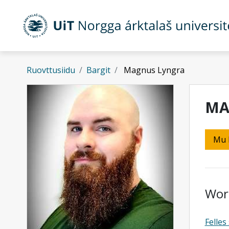
Gå til hovedinnhold
Ruovttusiidu
Bargit
Magnus Lyngra
MA
Mu 
Wor
Felles