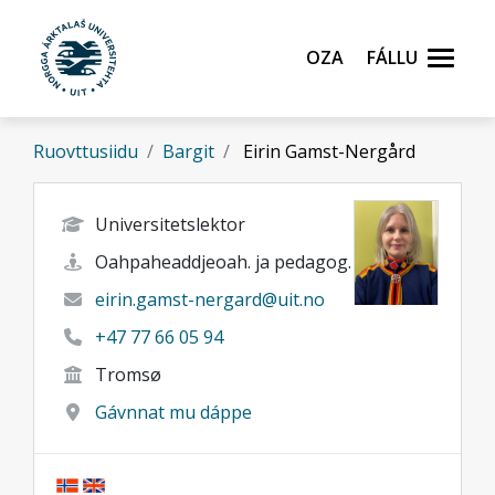
Gå til hovedinnhold
Oza
Fállu
Ruovttusiidu
Bargit
Eirin Gamst-Nergård
Universitetslektor
Oahpaheaddjeoah. ja pedagog.
eirin.gamst-nergard@uit.no
+47 77 66 05 94
Tromsø
Gávnnat mu dáppe