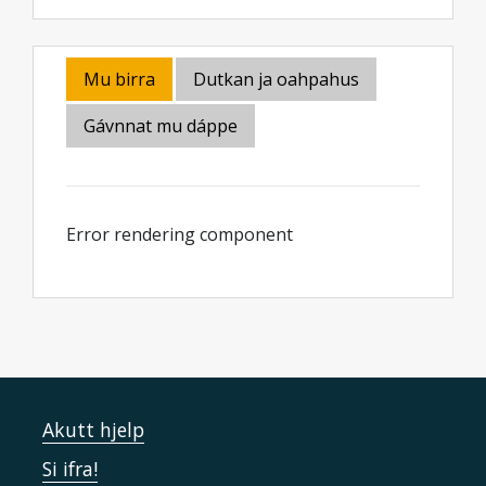
Mu birra
Dutkan ja oahpahus
Gávnnat mu dáppe
Error rendering component
Akutt hjelp
Si ifra!