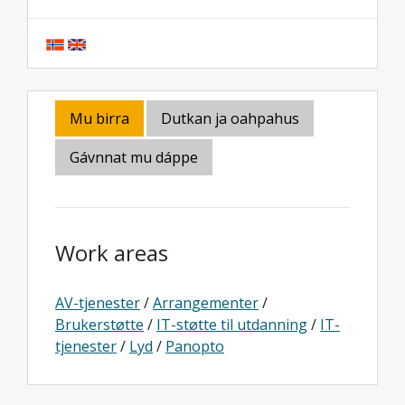
Mu birra
Dutkan ja oahpahus
Gávnnat mu dáppe
Work areas
AV-tjenester
/
Arrangementer
/
Brukerstøtte
/
IT-støtte til utdanning
/
IT-
tjenester
/
Lyd
/
Panopto