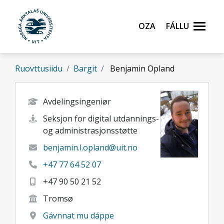
Gå til hovedinnhold
Oza
Fállu
Ruovttusiidu
Bargit
Benjamin Opland
Avdelingsingeniør
Seksjon for digital utdannings-
og administrasjonsstøtte
benjamin.l.opland@uit.no
+47 77 64 52 07
+47 90 50 21 52
Tromsø
Gávnnat mu dáppe