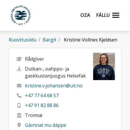
Gå til hovedinnhold
Oza
Fállu
Ruovttusiidu
Bargit
Kristine Vollnes Kjeldsen
Rådgiver
Dutkan-, oahppo- ja
gaskkustanjuogus Helsefak
kristine.v.johansen@uit.no
+47 77 64 68 57
+47 91 82 88 86
Tromsø
Gávnnat mu dáppe