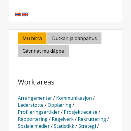
Mu birra
Dutkan ja oahpahus
Gávnnat mu dáppe
Work areas
Arrangementer
/
Kommunikasjon
/
Lederstøtte
/
Opplæring
/
Profileringsartikler
/
Prosjektledelse
/
Rapportering
/
Regelverk
/
Rekruttering
/
Sosiale medier
/
Statistikk
/
Strategi
/