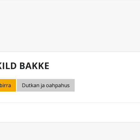
KILD BAKKE
birra
Dutkan ja oahpahus