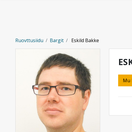
Gå til hovedinnhold
Ruovttusiidu
Bargit
Eskild Bakke
ES
Mu 