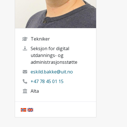
Tekniker
Seksjon for digital
utdannings- og
administrasjonsstøtte
eskild.bakke@uit.no
+47 78 45 01 15
Alta