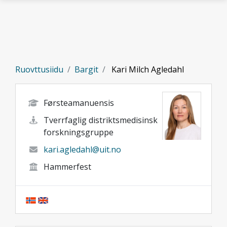
Gå til hovedinnhold
Ruovttusiidu
Bargit
Kari Milch Agledahl
Førsteamanuensis
Tverrfaglig distriktsmedisinsk
forskningsgruppe
kari.agledahl@uit.no
Hammerfest