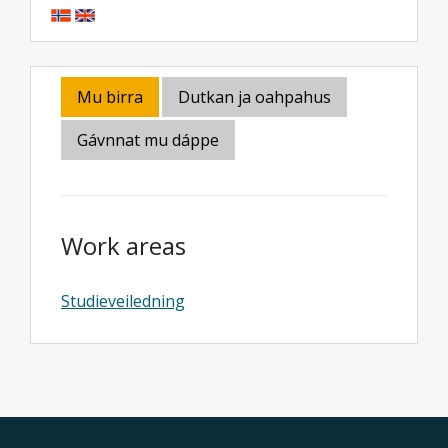
Mu birra
Dutkan ja oahpahus
Gávnnat mu dáppe
Work areas
Studieveiledning