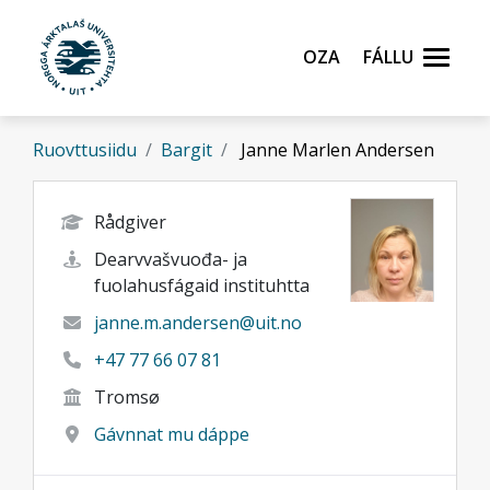
Gå til hovedinnhold
Oza
Fállu
Ruovttusiidu
Bargit
Janne Marlen Andersen
Rådgiver
Dearvvašvuođa- ja
fuolahusfágaid instituhtta
janne.m.andersen@uit.no
+47 77 66 07 81
Tromsø
Gávnnat mu dáppe