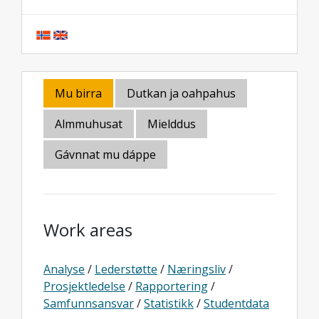
Mu birra
Dutkan ja oahpahus
Almmuhusat
Mielddus
Gávnnat mu dáppe
Work areas
Analyse
/
Lederstøtte
/
Næringsliv
/
Prosjektledelse
/
Rapportering
/
Samfunnsansvar
/
Statistikk
/
Studentdata