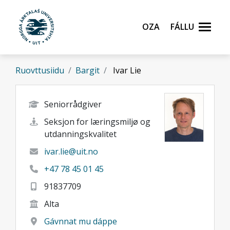
Gå til hovedinnhold
Oza
Fállu
Ruovttusiidu
Bargit
Ivar Lie
Seniorrådgiver
Seksjon for læringsmiljø og
utdanningskvalitet
ivar.lie@uit.no
+47 78 45 01 45
91837709
Alta
Gávnnat mu dáppe