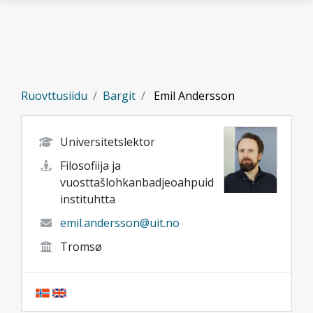
Gå til hovedinnhold
Ruovttusiidu
Bargit
Emil Andersson
Universitetslektor
Filosofiija ja
vuosttašlohkanbadjeoahpuid
instituhtta
emil.andersson@uit.no
Tromsø