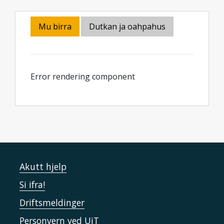
Mu birra
Dutkan ja oahpahus
Error rendering component
Akutt hjelp
Si ifra!
Driftsmeldinger
Personvern ved UiT